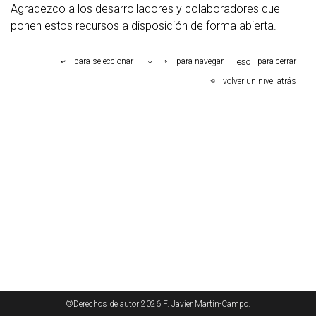
Agradezco a los desarrolladores y colaboradores que
ponen estos recursos a disposición de forma abierta.
esc
para seleccionar
para navegar
para cerrar
volver un nivel atrás
©Derechos de autor 2026 F. Javier Martín-Campo.