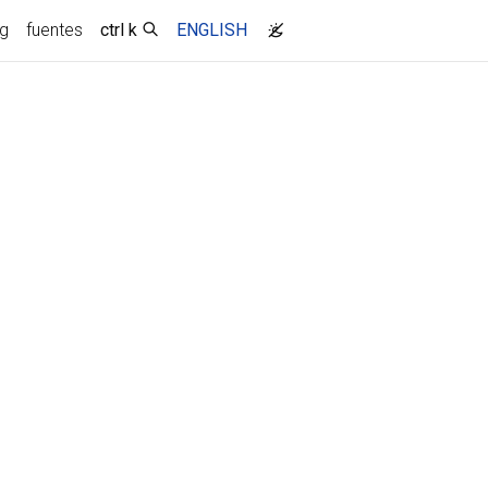
og
fuentes
ctrl k
ENGLISH